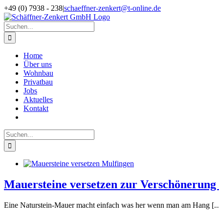
Zum
Facebook
X
Instagram
Pinterest
+49 (0) 7938 - 238
|
schaeffner-zenkert@t-online.de
Inhalt
springen
Suche
nach:
Home
Über uns
Wohnbau
Privatbau
Jobs
Aktuelles
Kontakt
Suche
nach:
Mauersteine versetzen zur Verschönerung
Eine Naturstein-Mauer macht einfach was her wenn man am Hang [..