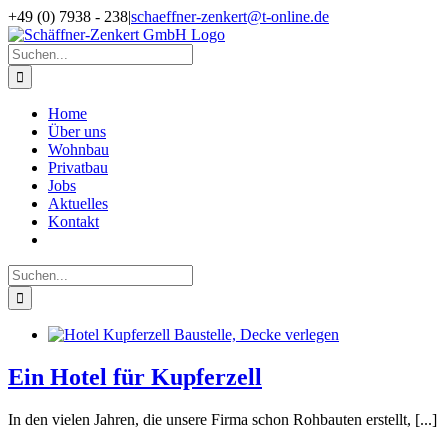
Zum
Facebook
X
Instagram
Pinterest
+49 (0) 7938 - 238
|
schaeffner-zenkert@t-online.de
Inhalt
springen
Suche
nach:
Home
Über uns
Wohnbau
Privatbau
Jobs
Aktuelles
Kontakt
Suche
nach:
Ein Hotel für Kupferzell
In den vielen Jahren, die unsere Firma schon Rohbauten erstellt, [...]